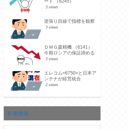
ード （6245）
3 views
逆張り目線で指標を観察
3 views
ＤＭＧ森精機 （6141）
今期ロシアの保証諦める
3 views
エレコム<6750>と日本ア
ンテナが経営統合
2 views
新着情報