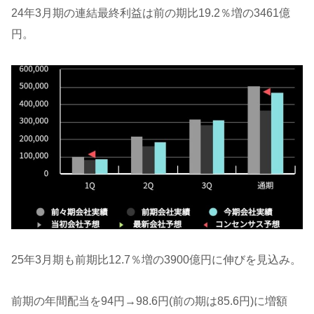
24年3月期の連結最終利益は前の期比19.2％増の3461億
円。
25年3月期も前期比12.7％増の3900億円に伸びを見込み。
前期の年間配当を94円→98.6円(前の期は85.6円)に増額