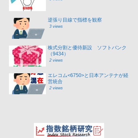
逆張り目線で指標を観察
3 views
株式分割と優待新設 ソフトバンク
（9434）
2 views
エレコム<6750>と日本アンテナが経
営統合
2 views