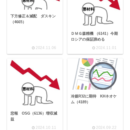
下方修正＆減配 ダスキン
（4665）
ＤＭＧ森精機 （6141）今期
ロシアの保証諦める
2024.11.06
2024.11.01
冷媒R32に期待 KHネオケ
ム（4189）
悲報 OSG（6136）増収減
益
2024.10.11
2024.09.22