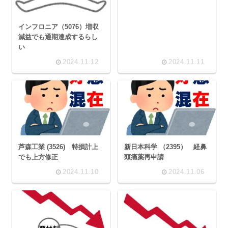
インフロニア（5076）増収
減益でも通期達成するらし
い
2024.11.12
2024.11.11
芦森工業 (3526) 特損計上
新日本科学 （2395） 経鼻
でも上方修正
頭痛薬再申請
2024.11.10
2024.11.06