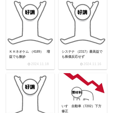
ＫＨネオケム （4189） 増
システナ （2317）最高益で
益でも微妙
も株価反応せず
2024.11.18
2024.11.16
いすゞ自動車（7202）下方
修正