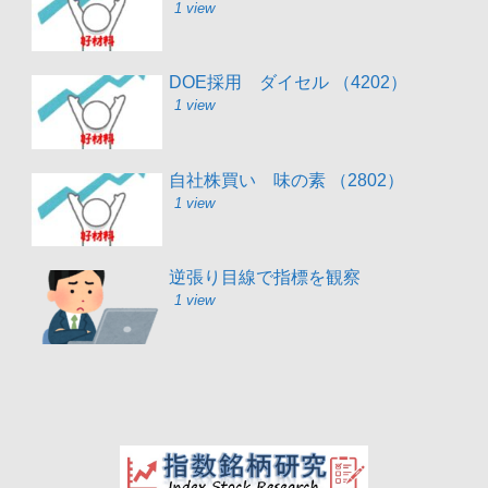
1 view
DOE採用 ダイセル （4202）
1 view
自社株買い 味の素 （2802）
1 view
逆張り目線で指標を観察
1 view