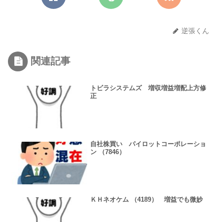
逆張くん
関連記事
トビラシステムズ 増収増益増配上方修
正
自社株買い パイロットコーポレーショ
ン （7846）
ＫＨネオケム （4189） 増益でも微妙