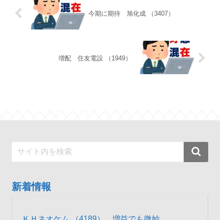
今期に期待 旭化成 （3407）
増配 住友電設 （1949）
新着情報
ＫＨネオケム （4189） 増益でも微妙