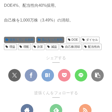
DOE4%、配当性向40%採用。
自己株を1,000万株（3.49%）の消却。
保有している銘柄
気になった材料
DOE
ダイセル
増益
増配
決算
減益
自己株消却
配当性向
シェアする
逆張くんをフォローする