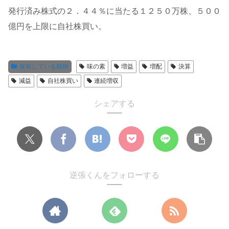
発行済み株式の２．４４％に当たる１２５０万株、５００
億円を上限に自社株買い。
保有している銘柄
味の素
増益
増配
決算
減益
自社株買い
連続増収
シェアする
逆張くんをフォローする